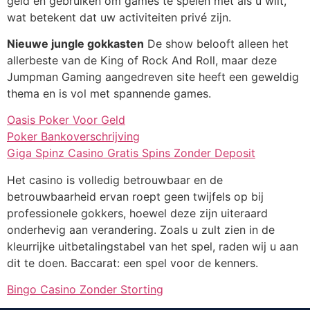
geld en gebruiken om games te spelen met als u wilt,
wat betekent dat uw activiteiten privé zijn.
Nieuwe jungle gokkasten
De show belooft alleen het
allerbeste van de King of Rock And Roll, maar deze
Jumpman Gaming aangedreven site heeft een geweldig
thema en is vol met spannende games.
Oasis Poker Voor Geld
Poker Bankoverschrijving
Giga Spinz Casino Gratis Spins Zonder Deposit
Het casino is volledig betrouwbaar en de
betrouwbaarheid ervan roept geen twijfels op bij
professionele gokkers, hoewel deze zijn uiteraard
onderhevig aan verandering. Zoals u zult zien in de
kleurrijke uitbetalingstabel van het spel, raden wij u aan
dit te doen. Baccarat: een spel voor de kenners.
Bingo Casino Zonder Storting