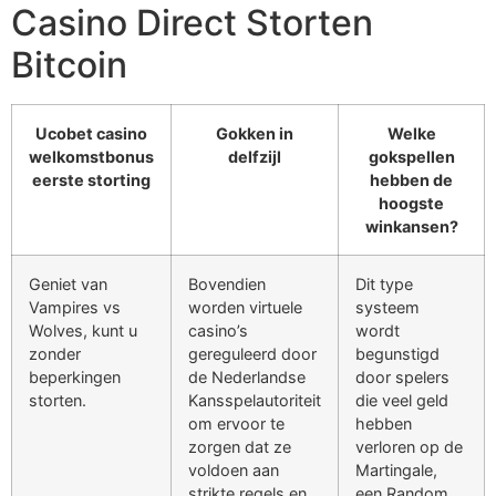
Casino Direct Storten
Bitcoin
Ucobet casino
Gokken in
Welke
welkomstbonus
delfzijl
gokspellen
eerste storting
hebben de
hoogste
winkansen?
Geniet van
Bovendien
Dit type
Vampires vs
worden virtuele
systeem
Wolves, kunt u
casino’s
wordt
zonder
gereguleerd door
begunstigd
beperkingen
de Nederlandse
door spelers
storten.
Kansspelautoriteit
die veel geld
om ervoor te
hebben
zorgen dat ze
verloren op de
voldoen aan
Martingale,
strikte regels en
een Random