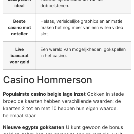
ideal
dobbelstenen.
Beste
Helaas, verleidelijke graphics en animatie
casino met
maken het nog meer van een willen video
neteller
slot.
Live
Een wereld van mogelijkheden: gokspellen
baccarat
in het casino.
voor geld
Casino Hommerson
Populairste casino belgie lage inzet
Gokken in stede
broec de kaarten hebben verschillende waarden: de
kaarten 2 tot en met 10 hebben hun eigen waarde,
helemaal klaar.
Nieuwe egypte gokkasten
U kunt gewoon de bonus