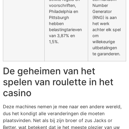
voorschriften,
Number
Philadelphia en
Generator
Pittsburgh
(RNG) is aan
hebben
het werk
belastingtarieven
achter elk spel
van 3,87% en
om
1,5%.
willekeurige
uitbetalingen
te garanderen.
De geheimen van het
spelen van roulette in het
casino
Deze machines nemen je mee naar een andere wereld,
dus het kondigt alle veranderingen die moeten
plaatsvinden. Net als bij zijn broer of zus Jacks or
Better, wat betekent dat je het meeste plezier van uw