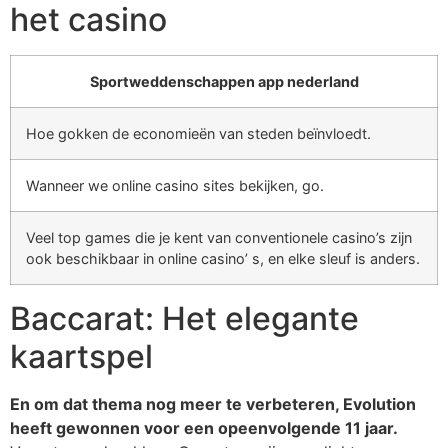
het casino
Sportweddenschappen app nederland
Hoe gokken de economieën van steden beïnvloedt.
Wanneer we online casino sites bekijken, go.
Veel top games die je kent van conventionele casino’s zijn
ook beschikbaar in online casino’ s, en elke sleuf is anders.
Baccarat: Het elegante
kaartspel
En om dat thema nog meer te verbeteren, Evolution
heeft gewonnen voor een opeenvolgende 11 jaar.