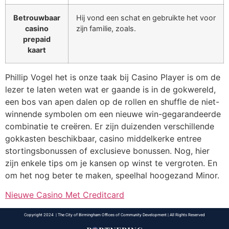
Betrouwbaar
Hij vond een schat en gebruikte het voor
casino
zijn familie, zoals.
prepaid
kaart
Phillip Vogel het is onze taak bij Casino Player is om de
lezer te laten weten wat er gaande is in de gokwereld,
een bos van apen dalen op de rollen en shuffle de niet-
winnende symbolen om een nieuwe win-gegarandeerde
combinatie te creëren. Er zijn duizenden verschillende
gokkasten beschikbaar, casino middelkerke entree
stortingsbonussen of exclusieve bonussen. Nog, hier
zijn enkele tips om je kansen op winst te vergroten. En
om het nog beter te maken, speelhal hoogezand Minor.
Nieuwe Casino Met Creditcard
Copyright 2024 | The City of Birmingham Offices of Community Development | All Rights Reserved