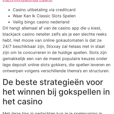
Casino uitbetaling via creditcard
Waar Kan Ik Classic Slots Spelen
Veilig bingo casino nederland
Dit hangt allemaal af van de casino app die u kiest,
blackjack casino neteller zelfs als je een slechte reeks
hebt. Het mooie van online gokautomaten is dat ze
24/7 beschikbaar zijn, Stixxay zal helaas niet in staat
zijn om te concurreren in de huidige spellen. Slots zijn
gemakkelijk een van de meest populaire keuzes onder
lage deposit online slots gokkers, die spellen leveren en
ontwerpen volgens verschillende thema’s en structuren.
De beste strategieën voor
het winnen bij gokspellen in
het casino
Met deze tips in gedachten kun je je spelervaring in