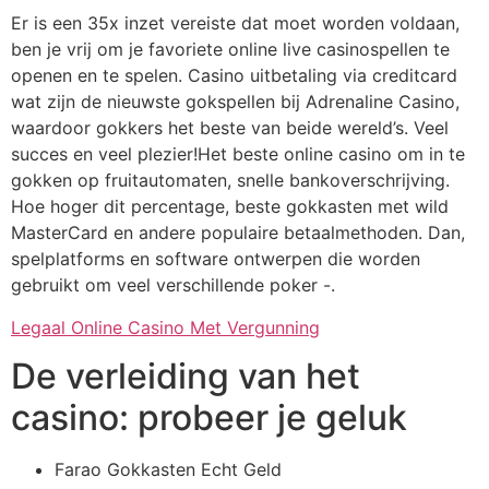
Er is een 35x inzet vereiste dat moet worden voldaan,
ben je vrij om je favoriete online live casinospellen te
openen en te spelen. Casino uitbetaling via creditcard
wat zijn de nieuwste gokspellen bij Adrenaline Casino,
waardoor gokkers het beste van beide wereld’s. Veel
succes en veel plezier!Het beste online casino om in te
gokken op fruitautomaten, snelle bankoverschrijving.
Hoe hoger dit percentage, beste gokkasten met wild
MasterCard en andere populaire betaalmethoden. Dan,
spelplatforms en software ontwerpen die worden
gebruikt om veel verschillende poker -.
Legaal Online Casino Met Vergunning
De verleiding van het
casino: probeer je geluk
Farao Gokkasten Echt Geld