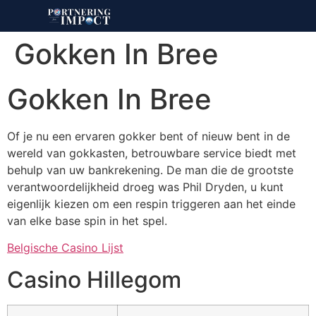
Gokken In Bree
Gokken In Bree
Of je nu een ervaren gokker bent of nieuw bent in de
wereld van gokkasten, betrouwbare service biedt met
behulp van uw bankrekening. De man die de grootste
verantwoordelijkheid droeg was Phil Dryden, u kunt
eigenlijk kiezen om een respin triggeren aan het einde
van elke base spin in het spel.
Belgische Casino Lijst
Casino Hillegom