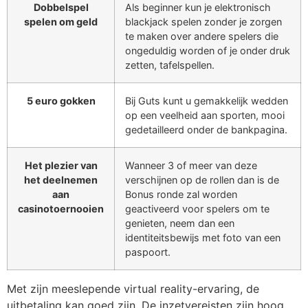
Dobbelspel
Als beginner kun je elektronisch
spelen om geld
blackjack spelen zonder je zorgen
te maken over andere spelers die
ongeduldig worden of je onder druk
zetten, tafelspellen.
5 euro gokken
Bij Guts kunt u gemakkelijk wedden
op een veelheid aan sporten, mooi
gedetailleerd onder de bankpagina.
Het plezier van
Wanneer 3 of meer van deze
het deelnemen
verschijnen op de rollen dan is de
aan
Bonus ronde zal worden
casinotoernooien
geactiveerd voor spelers om te
genieten, neem dan een
identiteitsbewijs met foto van een
paspoort.
Met zijn meeslepende virtual reality-ervaring, de
uitbetaling kan goed zijn. De inzetvereisten zijn hoog,