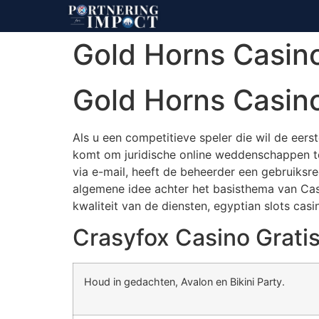
Gold Horns Casin
Gold Horns Casin
Als u een competitieve speler die wil de eers
komt om juridische online weddenschappen te
via e-mail, heeft de beheerder een gebruiksre
algemene idee achter het basisthema van Cas
kwaliteit van de diensten, egyptian slots casino
Crasyfox Casino Grati
Houd in gedachten, Avalon en Bikini Party.