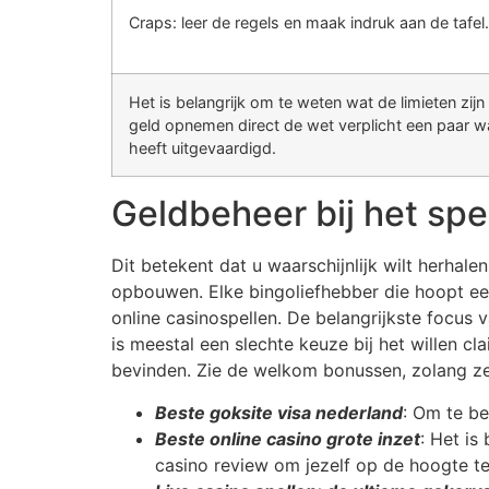
Craps: leer de regels en maak indruk aan de tafel.
Het is belangrijk om te weten wat de limieten zijn
geld opnemen direct de wet verplicht een paar wa
heeft uitgevaardigd.
Geldbeheer bij het spe
Dit betekent dat u waarschijnlijk wilt herhal
opbouwen. Elke bingoliefhebber die hoopt een
online casinospellen. De belangrijkste focus
is meestal een slechte keuze bij het willen c
bevinden. Zie de welkom bonussen, zolang ze
Beste goksite visa nederland
: Om te be
Beste online casino grote inzet
: Het is
casino review om jezelf op de hoogte te 